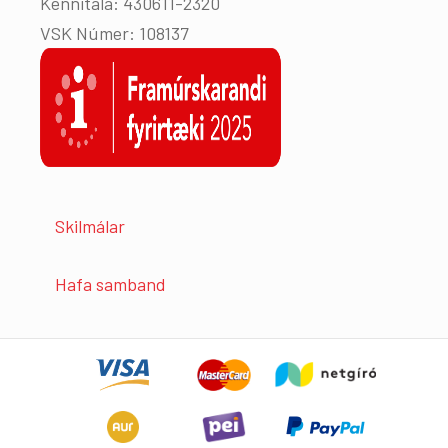
Kennitala: 430611-2320
VSK Númer: 108137
Skilmálar
Hafa samband