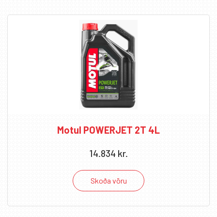
Hreinsivörur
21
VP Racing
5
Motul POWERJET 2T 4L
14.834
kr.
Skoða vöru