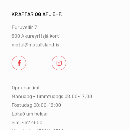
KRAFTAR OG AFL EHF.
Furuvellir 7
600 Akureyri (
sjá kort
)
motul@motulisland.is
Opnunartími:
Mánudag - fimmtudags 08:00-17:00
Föstudag 08:00-16:00
Lokað um helgar
Sími 462 4600