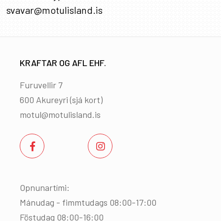
svavar@motulisland.is
KRAFTAR OG AFL EHF.
Furuvellir 7
600 Akureyri (
sjá kort
)
motul@motulisland.is
Opnunartími:
Mánudag - fimmtudags 08:00-17:00
Föstudag 08:00-16:00