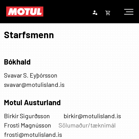
Opna
Endurheimta lykilorð
körfu
Starfsmenn
Karfan þín
Loka
körf
Bókhald
Karfan er tóm.
Nafn
Starfsheiti
Netfang
Svavar S. Eyþórsson
svavar@motulisland.is
Motul Austurland
Nafn
Starfsheiti
Netfang
Birkir Sigurðsson
birkir@motulisland.is
Nafn
Starfsheiti
Netfa
Frosti Magnússon
Sölumaður/tæknimál
frosti@motulisland.is