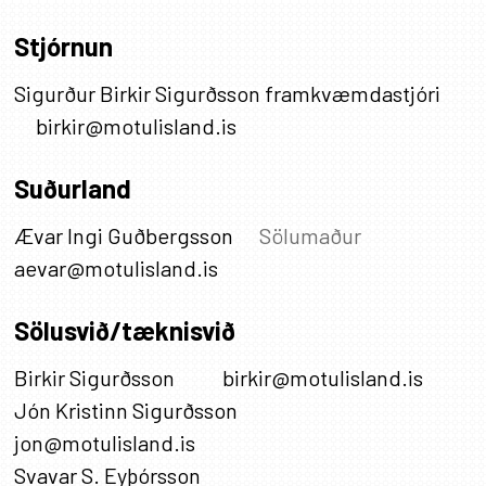
Stjórnun
Nafn
Sigurður Birkir Sigurðsson framkvæmdastjóri
Starfsheiti
Netfang
birkir@motulisland.is
Suðurland
Nafn
Starfsheiti
Netfang
Ævar Ingi Guðbergsson
Sölumaður
aevar@motulisland.is
Sölusvið/tæknisvið
Nafn
Starfsheiti
Netfang
Birkir Sigurðsson
birkir@motulisland.is
Nafn
Starfsheiti
Netfang
Jón Kristinn Sigurðsson
jon@motulisland.is
Nafn
Starfsheiti
Netfang
Svavar S. Eyþórsson