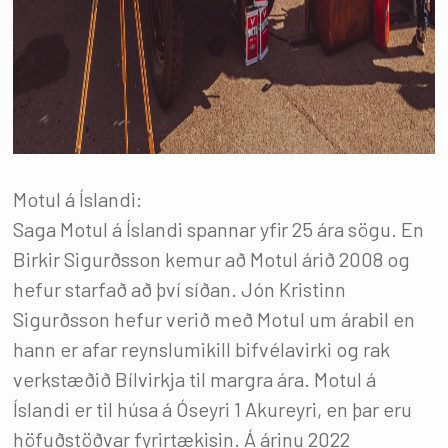
Motul á Íslandi:
Saga Motul á Íslandi spannar yfir 25 ára sögu. En
Birkir Sigurðsson kemur að Motul árið 2008 og
hefur starfað að því síðan. Jón Kristinn
Sigurðsson hefur verið með Motul um árabil en
hann er afar reynslumikill bifvélavirki og rak
verkstæðið Bílvirkja til margra ára. Motul á
Íslandi er til húsa á Óseyri 1 Akureyri, en þar eru
höfuðstöðvar fyrirtækisin. Á árinu 2022