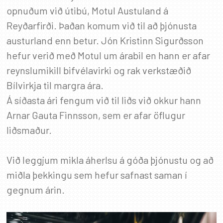
✖
opnuðum við útibú, Motul Austuland á
Reyðarfirði. Þaðan komum við til að þjónusta
austurland enn betur. Jón Kristinn Sigurðsson
SKRÁÐU ÞIG Á PÓSTLISTANN
hefur verið með Motul um árabil en hann er afar
reynslumikill bifvélavirki og rak verkstæðið
Fáðu sendar fréttir af nýjum vörum, viðburðum
og sértilboðum í tölvupósti.
Bílvirkja til margra ára.
Á síðasta ári fengum við til liðs við okkur hann
Netfang
*
Arnar Gauta Finnsson, sem er afar öflugur
liðsmaður.
Við leggjum mikla áherlsu á góða þjónustu og að
miðla þekkingu sem hefur safnast saman í
gegnum árin.