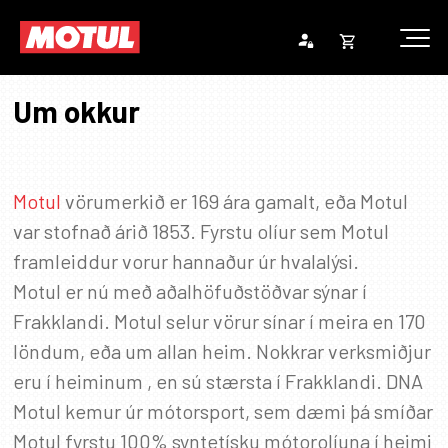
Opna
Endurheimta lykilorð
körfu
Um okkur
Karfan þín
Loka
körf
Karfan er tóm.
Motul
vörumerkið er 169 ára gamalt, eða Motul
var stofnað árið 1853. Fyrstu olíur sem Motul
framleiddur vorur hannaður úr hvalalýsi.
Motul er nú með aðalhöfuðstöðvar sýnar í
Frakklandi. Motul selur vörur sínar í meira en 170
löndum, eða um allan heim. Nokkrar verksmiðjur
eru í heiminum , en sú stærsta í Frakklandi. DNA
Motul kemur úr mótorsport, sem dæmi þá smíðar
Motul fyrstu 100% syntetísku mótorolíuna í heimi