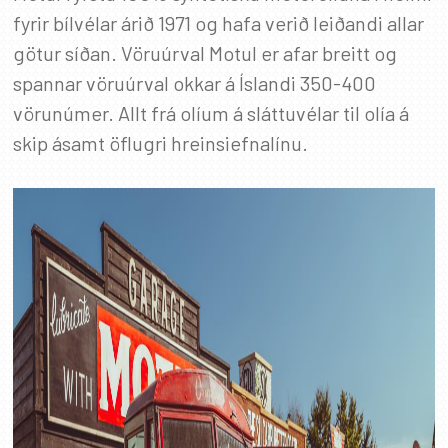
fyrir bílvélar árið 1971 og hafa verið leiðandi allar
götur síðan. Vöruúrval Motul er afar breitt og
spannar vöruúrval okkar á Íslandi 350-400
vörunúmer. Allt frá olíum á sláttuvélar til olía á
skip ásamt öflugri hreinsiefnalínu.