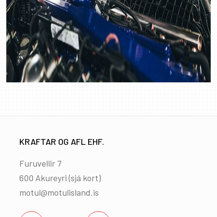
KRAFTAR OG AFL EHF.
Furuvellir 7
600 Akureyri (
sjá kort
)
motul@motulisland.is