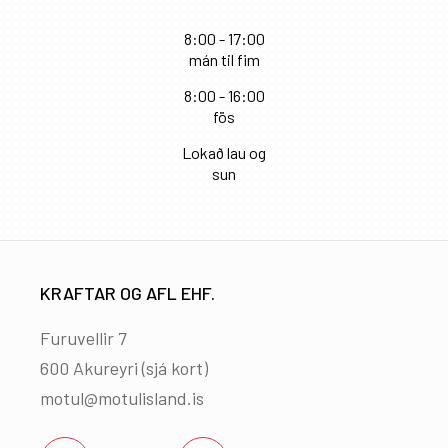
8:00 - 17:00
mán til fim
8:00 - 16:00
fös
Lokað lau og
sun
KRAFTAR OG AFL EHF.
Furuvellir 7
600 Akureyri (
sjá kort
)
motul@motulisland.is