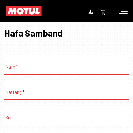
Opna
Endurheimta lykilorð
körfu
Hafa Samband
Karfan þín
Loka
körf
Karfan er tóm.
Nafn
Netfang
Sími