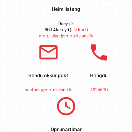
Heimilisfang
Óseyri 2
603 Akureyri (
sjá kort
)
motulisland@motulisland.is
Sendu okkur póst
Hringdu
pantanir@motulisland.is
4624600
Opnunartímar