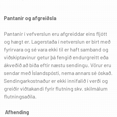
Pantanir og afgreiðsla
Pantanir í vefverslun eru afgreiddar eins fljótt
og hægt er. Lagerstaða í netverslun er birt með
fyrirvara og sé vara ekki til er haft samband og
viðskiptavinur getur þá fengið endurgreitt eða
ákveðið að bíða eftir næstu sendingu. Vörur eru
sendar með Íslandspósti, nema annars sé óskað.
Sendingarkostnaður er ekki innifalið í verði og
greiðir viðtakandi fyrir flutning skv. skilmálum
flutningsaðila.
Afhending