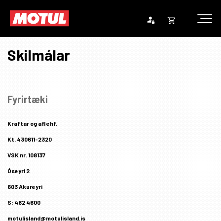
Opna
Endurheimta lykilorð
körfu
Skilmálar
Karfan þín
Loka
körf
Karfan er tóm.
Fyrirtæki
Kraftar og afl ehf.
Kt. 430611-2320
VSK nr. 108137
Óseyri 2
603 Akureyri
S: 462 4600
motulisland@motulisland.is