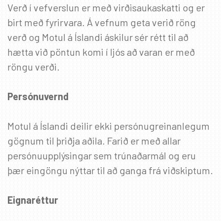
SKRÁÐU ÞIG Á PÓSTLISTANN
Verð í vefverslun er með virðisaukaskatti og er
birt með fyrirvara. Á vefnum geta verið röng
Fáðu sendar fréttir af nýjum vörum, viðburðum
og sértilboðum í tölvupósti.
verð og Motul á Íslandi áskilur sér rétt til að
hætta við pöntun komi í ljós að varan er með
Netfang
*
röngu verði.
Persónuvernd
Motul á Íslandi deilir ekki persónugreinanlegum
gögnum til þriðja aðila. Farið er með allar
persónuupplýsingar sem trúnaðarmál og eru
þær eingöngu nýttar til að ganga frá viðskiptum.
Eignaréttur