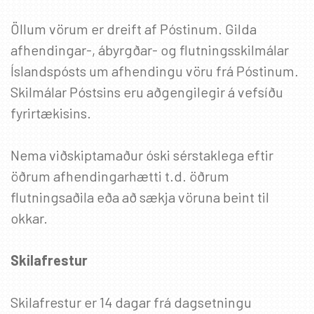
Öllum vörum er dreift af Póstinum. Gilda
afhendingar-, ábyrgðar- og flutningsskilmálar
Íslandspósts um afhendingu vöru frá Póstinum.
Skilmálar Póstsins eru aðgengilegir á vefsíðu
fyrirtækisins.
Nema viðskiptamaður óski sérstaklega eftir
öðrum afhendingarhætti t.d. öðrum
flutningsaðila eða að sækja vöruna beint til
okkar.
Skilafrestur
Skilafrestur er 14 dagar frá dagsetningu