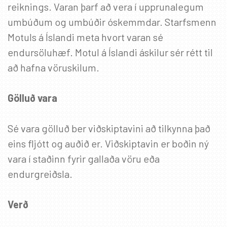
reiknings. Varan þarf að vera í upprunalegum
umbúðum og umbúðir óskemmdar. Starfsmenn
Motuls á Íslandi meta hvort varan sé
endursöluhæf. Motul á Íslandi áskilur sér rétt til
að hafna vöruskilum.
Gölluð vara
Sé vara gölluð ber viðskiptavini að tilkynna það
eins fljótt og auðið er. Viðskiptavin er boðin ný
vara í staðinn fyrir gallaða vöru eða
endurgreiðsla.
✖
Verð