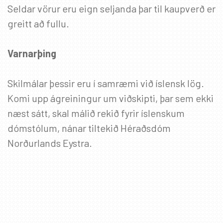
Seldar vörur eru eign seljanda þar til kaupverð er
greitt að fullu.
Varnarþing
Skilmálar þessir eru í samræmi við íslensk lög.
Komi upp ágreiningur um viðskipti, þar sem ekki
næst sátt, skal málið rekið fyrir íslenskum
dómstólum, nánar tiltekið Héraðsdóm
Norðurlands Eystra.