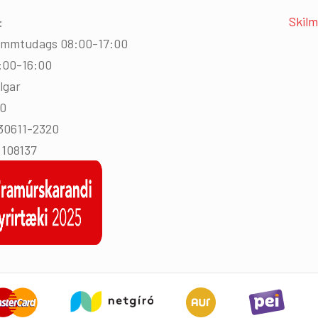
Skilm
:
immtudags 08:00-17:00
:00-16:00
lgar
00
430611-2320
108137