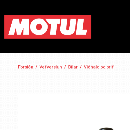
Forsíða
/
Vefverslun
/
Bílar
/
Viðhald og þrif