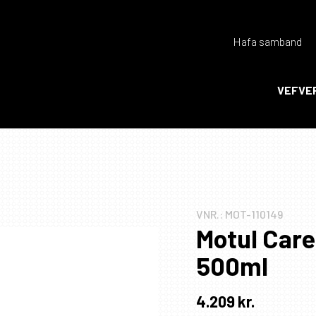
Hafa samband
Endurheimta lykilorð
VEFVE
Ka
Ka
VNR.:
MOT-110149
Motul Car
500ml
4.209
kr.