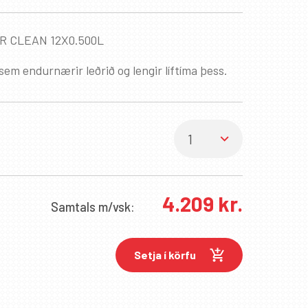
ER CLEAN 12X0.500L
sem endurnærir leðrið og lengir líftíma þess.
4.209
kr.
Samtals
m/vsk:
Setja í körfu