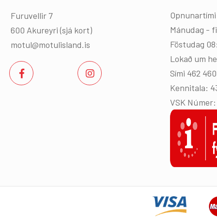
Opnunartími
Furuvellir 7
Mánudag - f
600 Akureyri (
sjá kort
)
Föstudag 08
motul@motulisland.is
Lokað um he
Sími 462 46
Kennitala: 
VSK Númer: 