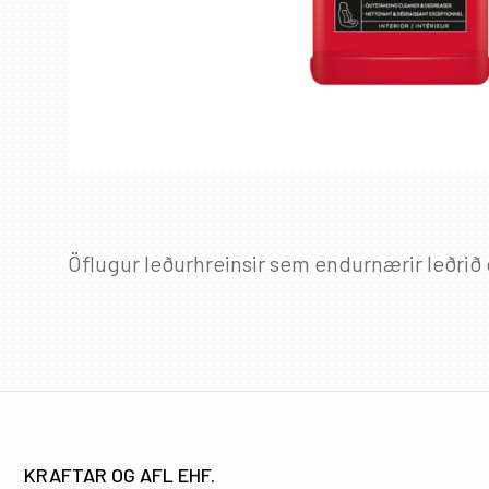
Öflugur leðurhreinsir sem endurnærir leðrið o
KRAFTAR OG AFL EHF.