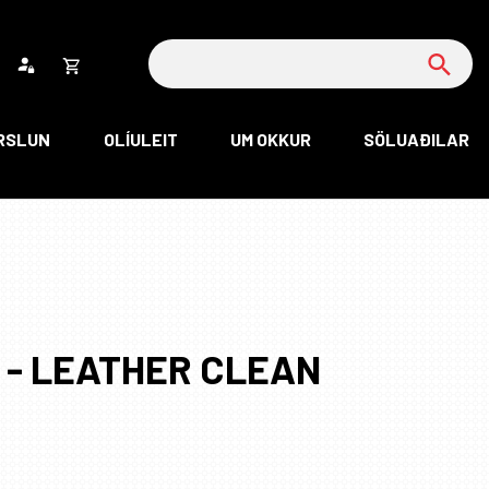
Leita
Opna
körfu
RSLUN
OLÍULEIT
UM OKKUR
SÖLUAÐILAR
rfan þín
Loka
körfu
rfan er tóm.
e - LEATHER CLEAN