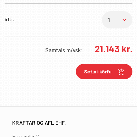
5 ltr.
21.143
kr.
Samtals
m/vsk:
Setja í körfu
KRAFTAR OG AFL EHF.
Furuvellir 7