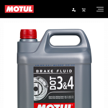
Opna
Endurheimta lykilorð
körfu
Karfan þín
Loka
körf
Karfan er tóm.