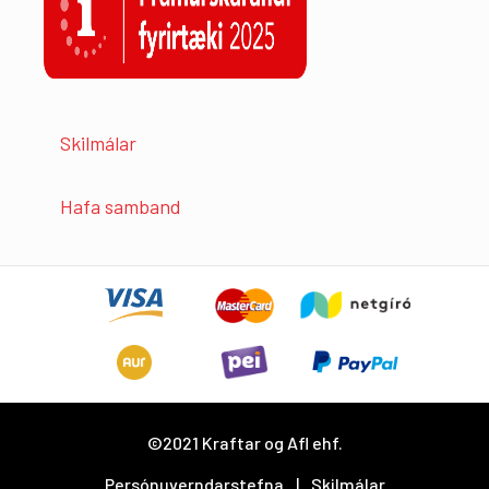
Skilmálar
Hafa samband
©2021 Kraftar og Afl ehf.
Persónuverndarstefna
Skilmálar