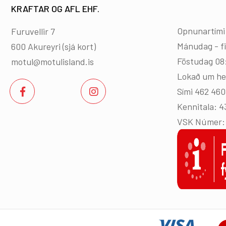
KRAFTAR OG AFL EHF.
Opnunartími
Furuvellir 7
Mánudag - f
600 Akureyri (
sjá kort
)
Föstudag 08
motul@motulisland.is
Lokað um he
Sími 462 46
Kennitala: 
VSK Númer: 