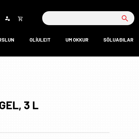
Leita
Opna
körfu
RSLUN
OLÍULEIT
UM OKKUR
SÖLUAÐILAR
rfan þín
Loka
körfu
rfan er tóm.
GEL, 3 L