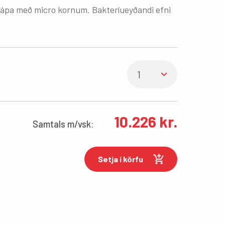
ápa með micro kornum. Bakteríueyðandi efni
10.226
kr.
Samtals
m/vsk:
Setja í körfu