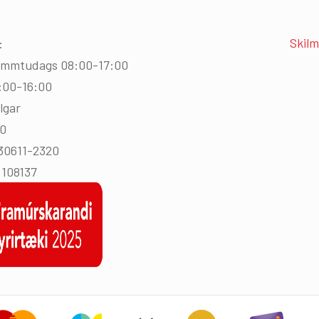
Skilm
:
immtudags 08:00-17:00
:00-16:00
lgar
00
430611-2320
108137