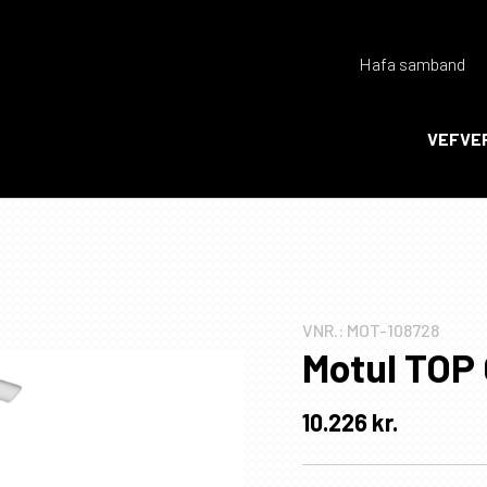
Hafa samband
Endurheimta lykilorð
VEFVE
Ka
Ka
VNR.:
MOT-108728
Motul TOP 
10.226
kr.