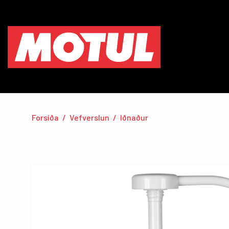
Forsíða
/
Vefverslun
/
Iðnaður