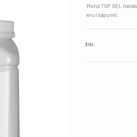
Motul TOP GEL hands
eru í sápunni.
3 ltr.