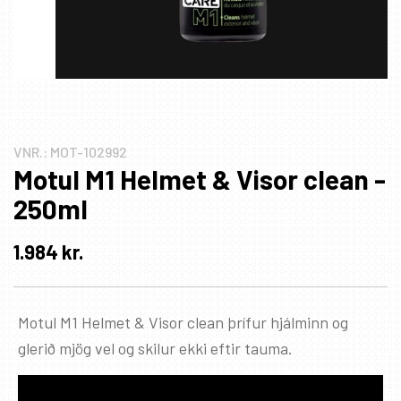
VNR.:
MOT-102992
Motul M1 Helmet & Visor clean -
250ml
1.984
kr.
Motul M1 Helmet & Visor clean þrífur hjálminn og
glerið mjög vel og skilur ekki eftir tauma.