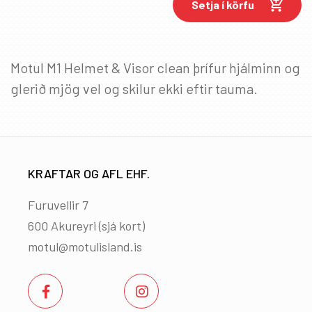
Setja í körfu
Motul M1 Helmet & Visor clean þrífur hjálminn og
glerið mjög vel og skilur ekki eftir tauma.
KRAFTAR OG AFL EHF.
Furuvellir 7
600 Akureyri (
sjá kort
)
motul@motulisland.is