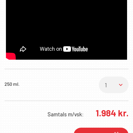
✖
250 ml.
SKRÁÐU ÞIG Á PÓSTLISTANN
Fáðu sendar fréttir af nýjum vörum, viðburðum
og sértilboðum í tölvupósti.
1.984
kr.
Samtals
m/vsk:
Netfang
*