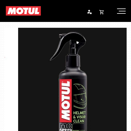
Opna
Endurheimta lykilorð
körfu
Karfan þín
Loka
körf
Karfan er tóm.