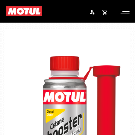
Opna
Endurheimta lykilorð
körfu
Karfan þín
Loka
körf
Karfan er tóm.