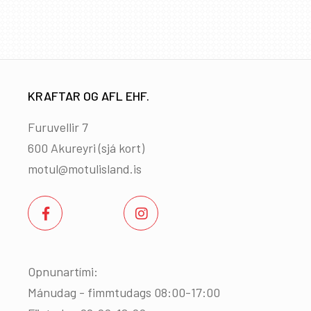
KRAFTAR OG AFL EHF.
Furuvellir 7
600 Akureyri (
sjá kort
)
motul@motulisland.is
Opnunartími:
Mánudag - fimmtudags 08:00-17:00