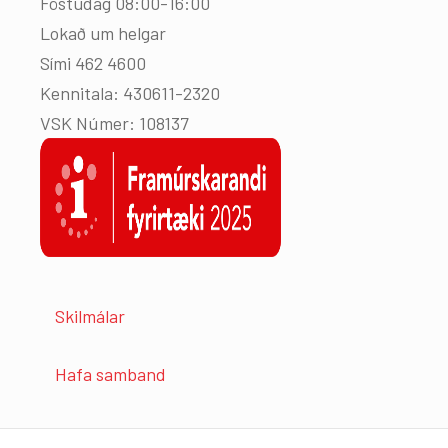
Föstudag 08:00-16:00
Lokað um helgar
Sími 462 4600
Kennitala: 430611-2320
VSK Númer: 108137
Skilmálar
Hafa samband