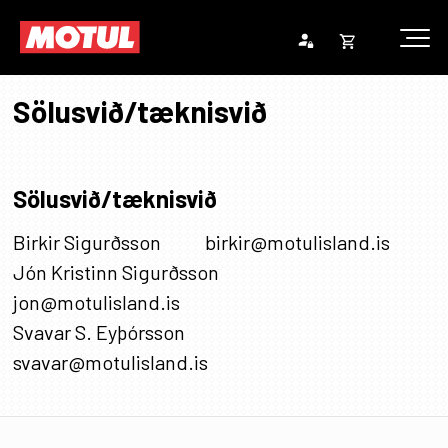
Opna
Endurheimta lykilorð
körfu
Sölusvið/tæknisvið
Karfan þín
Loka
körf
Sölusvið/tæknisvið
Karfan er tóm.
Nafn
Starfsheiti
Netfang
Birkir Sigurðsson
birkir@motulisland.is
Nafn
Starfsheiti
Netfang
Jón Kristinn Sigurðsson
jon@motulisland.is
Nafn
Starfsheiti
Netfang
Svavar S. Eyþórsson
svavar@motulisland.is