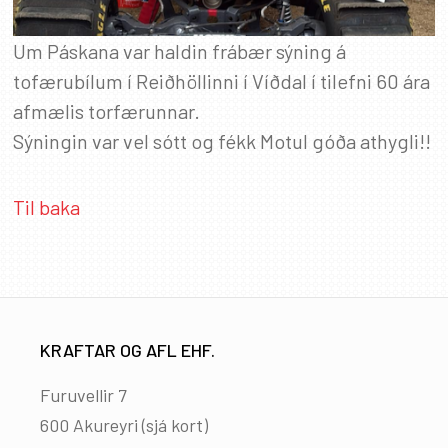
Um Páskana var haldin frábær sýning á
tofærubílum í Reiðhöllinni í Víðdal í tilefni 60 ára
afmælis torfærunnar.
Sýningin var vel sótt og fékk Motul góða athygli!!
Til baka
KRAFTAR OG AFL EHF.
Furuvellir 7
600 Akureyri (
sjá kort
)