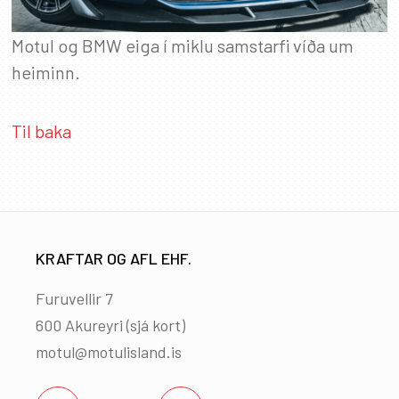
Motul og BMW eiga í miklu samstarfi víða um
heiminn.
Til baka
KRAFTAR OG AFL EHF.
Furuvellir 7
600 Akureyri (
sjá kort
)
motul@motulisland.is